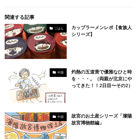
関連する記事
カップラーメンレポ【食族人
ごはん
シリーズ】
灼熱の五道营で優雅なひと時
中国
を・・・。（両親が北京にや
ってきた！！2日目〜その2）
故宮のお土産シリーズ「瀋陽
中国
故宮博物館編」