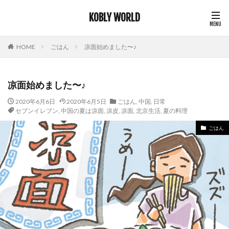
KOBLY WORLD
HOME
ごはん
凉面始めました〜♪
凉面始めました〜♪
2020年6月6日
2020年6月5日
ごはん
,
中国
,
日常
セブンイレブン
,
中国の夏は凉面
,
凉皮
,
凉面
,
北京生活
,
夏の料理
ごはん