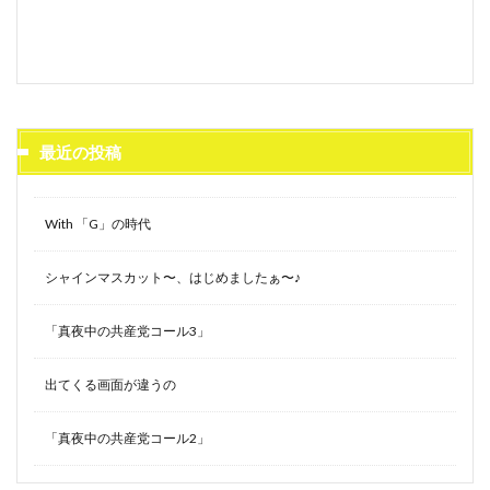
最近の投稿
With 「G」の時代
シャインマスカット〜、はじめましたぁ〜♪
「真夜中の共産党コール3」
出てくる画面が違うの
「真夜中の共産党コール2」