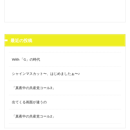
最近の投稿
With 「G」の時代
シャインマスカット〜、はじめましたぁ〜♪
「真夜中の共産党コール3」
出てくる画面が違うの
「真夜中の共産党コール2」