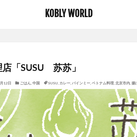
KOBLY WORLD
店「SUSU 苏苏」
6月12日
ごはん
,
中国
SUSU
,
カレー
,
バインミー
,
ベトナム料理
,
北京市内
,
揚