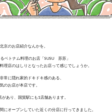
北京のお店紹介なんかを。
あるベトナム料理のお店「SUSU 苏苏」
料理店のはしりとなったお店って感じでしょうか。
非常に隠れ家的ドキドキ感のある、
気のお店が本店です。
店があり、国貿駅にも1店舗あります。
間にオープンしていた近くの分店に行ってきました。