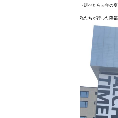
（調べたら去年の夏
私たちが行った隆福