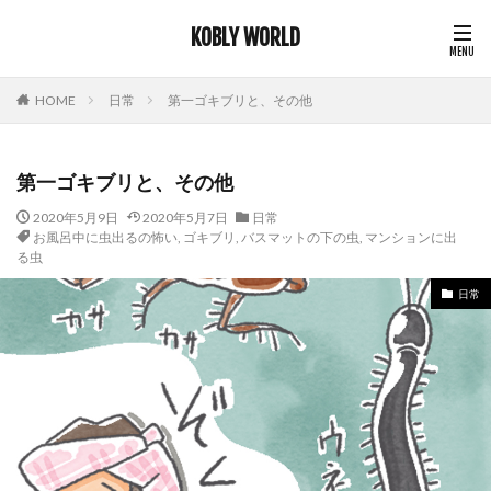
KOBLY WORLD
HOME
日常
第一ゴキブリと、その他
第一ゴキブリと、その他
2020年5月9日
2020年5月7日
日常
お風呂中に虫出るの怖い
,
ゴキブリ
,
バスマットの下の虫
,
マンションに出
る虫
日常