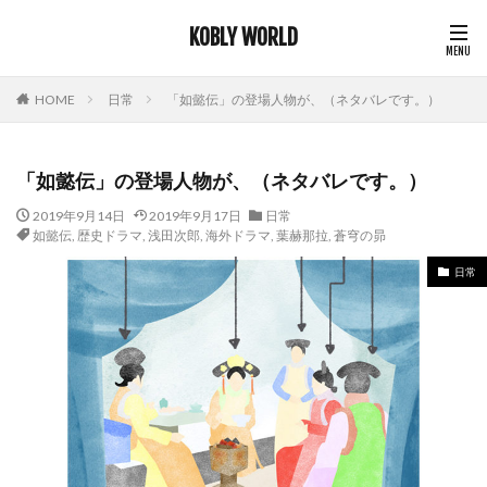
KOBLY WORLD
HOME
日常
「如懿伝」の登場人物が、（ネタバレです。）
「如懿伝」の登場人物が、（ネタバレです。）
2019年9月14日
2019年9月17日
日常
如懿伝
,
歴史ドラマ
,
浅田次郎
,
海外ドラマ
,
葉赫那拉
,
蒼穹の昴
日常