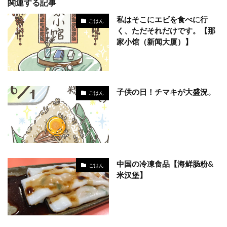
関連する記事
私はそこにエビを食べに行
ごはん
く、ただそれだけです。【那
家小馆（新闻大厦）】
子供の日！チマキが大盛況。
ごはん
中国の冷凍食品【海鲜肠粉&
ごはん
米汉堡】