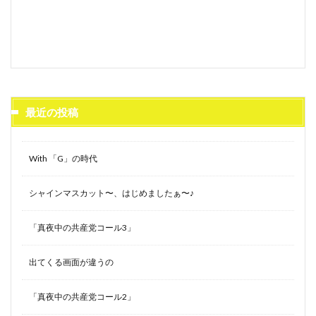
最近の投稿
With 「G」の時代
シャインマスカット〜、はじめましたぁ〜♪
「真夜中の共産党コール3」
出てくる画面が違うの
「真夜中の共産党コール2」