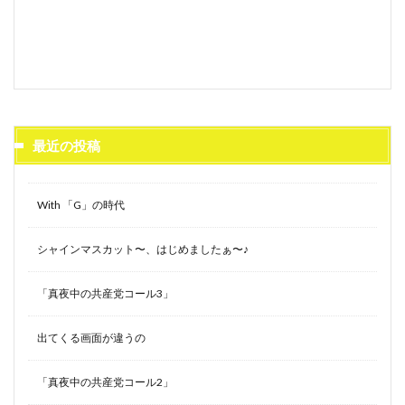
最近の投稿
With 「G」の時代
シャインマスカット〜、はじめましたぁ〜♪
「真夜中の共産党コール3」
出てくる画面が違うの
「真夜中の共産党コール2」