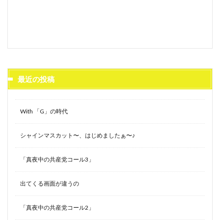
最近の投稿
With 「G」の時代
シャインマスカット〜、はじめましたぁ〜♪
「真夜中の共産党コール3」
出てくる画面が違うの
「真夜中の共産党コール2」