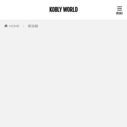
KOBLY WORLD
HOME
断捨離