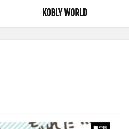
KOBLY WORLD
中国