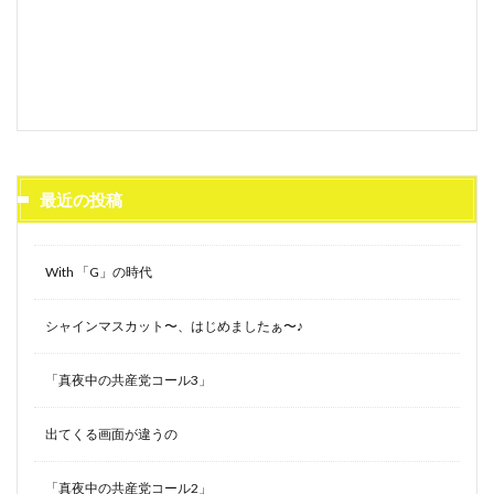
最近の投稿
With 「G」の時代
シャインマスカット〜、はじめましたぁ〜♪
「真夜中の共産党コール3」
出てくる画面が違うの
「真夜中の共産党コール2」