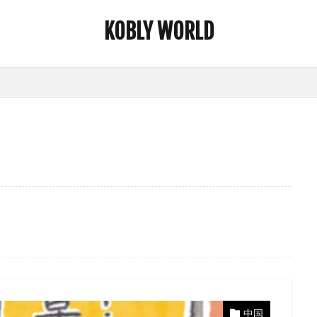
KOBLY WORLD
中国