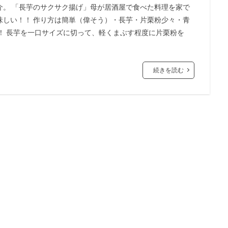
介。 「長芋のサクサク揚げ」母が居酒屋で食べた料理を家で
味しい！！ 作り方は簡単（偉そう）・長芋・片栗粉少々・青
！ 長芋を一口サイズに切って、軽くまぶす程度に片栗粉を
続きを読む