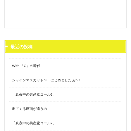
最近の投稿
With 「G」の時代
シャインマスカット〜、はじめましたぁ〜♪
「真夜中の共産党コール3」
出てくる画面が違うの
「真夜中の共産党コール2」