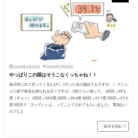
2020年2月23日
2020年2月23日
やっぱりこの国はそうこなくっちゃね！！
毎日外に出て戻ってくるたびに（行った先の施設でもですが、） マンシ
ョン前で体温を測られる日々ですが。 5回ぐらい測って、 1回目→39.1
度（ギョッ） 2回目→38.8度 3回目→38.6度 4回目→37.7度 5回目→37.0
度 5回目で「入っていいよ」ってことで入れてもらいました。 電池ない
の？ […]
続きを読む