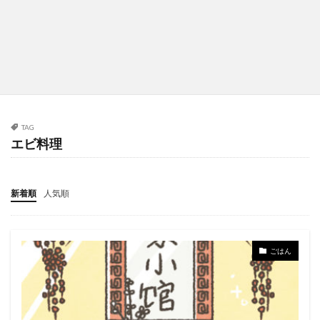
TAG
エビ料理
新着順
人気順
ごはん