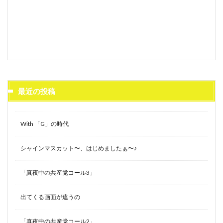
最近の投稿
With 「G」の時代
シャインマスカット〜、はじめましたぁ〜♪
「真夜中の共産党コール3」
出てくる画面が違うの
「真夜中の共産党コール2」