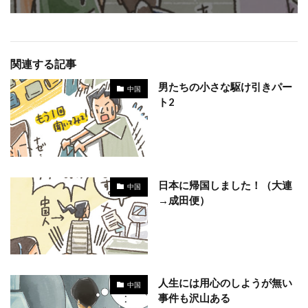
関連する記事
男たちの小さな駆け引きパー
中国
ト2
日本に帰国しました！（大連
中国
→成田便）
人生には用心のしようが無い
中国
事件も沢山ある