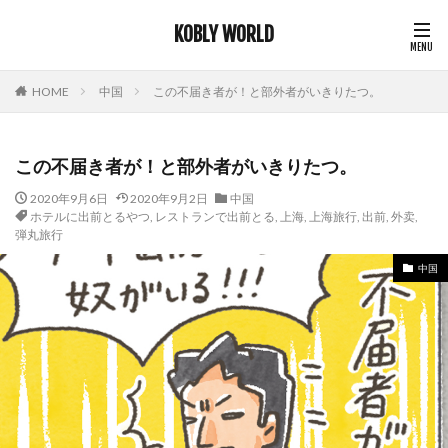
KOBLY WORLD
HOME
中国
この不届き者が！と部外者がいきりたつ。
この不届き者が！と部外者がいきりたつ。
2020年9月6日
2020年9月2日
中国
ホテルに出前とるやつ
,
レストランで出前とる
,
上海
,
上海旅行
,
出前
,
外卖
,
弾丸旅行
中国