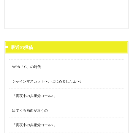
最近の投稿
With 「G」の時代
シャインマスカット〜、はじめましたぁ〜♪
「真夜中の共産党コール3」
出てくる画面が違うの
「真夜中の共産党コール2」