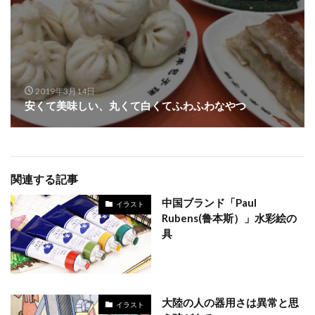
2019年3月14日
安くて美味しい、丸くて白くてふわふわなやつ
関連する記事
中国ブランド「Paul
イラスト
Rubens(鲁本斯）」水彩絵の
具
大陸の人の器用さは異常と思
イラスト