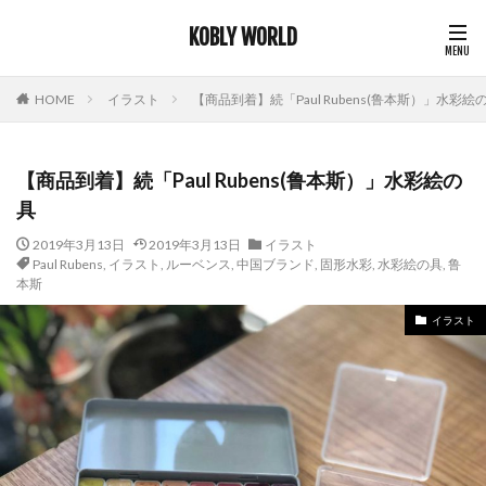
KOBLY WORLD
HOME
イラスト
【商品到着】続「Paul Rubens(鲁本斯）」水彩絵
【商品到着】続「Paul Rubens(鲁本斯）」水彩絵の
具
2019年3月13日
2019年3月13日
イラスト
Paul Rubens
,
イラスト
,
ルーベンス
,
中国ブランド
,
固形水彩
,
水彩絵の具
,
鲁
本斯
イラスト