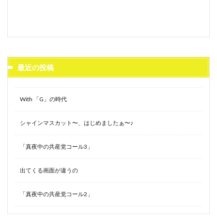
最近の投稿
With 「G」の時代
シャインマスカット〜、はじめましたぁ〜♪
「真夜中の共産党コール3」
出てくる画面が違うの
「真夜中の共産党コール2」