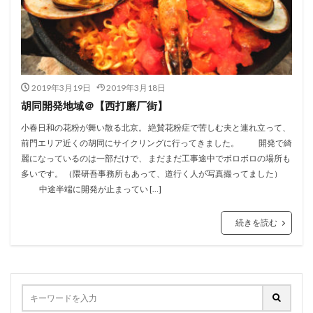
2019年3月19日
2019年3月18日
胡同開発地域＠【西打磨厂街】
小春日和の花粉が舞い散る北京。 絶賛花粉症で苦しむ夫と連れ立って、
前門エリア近くの胡同にサイクリングに行ってきました。 開発で綺
麗になっているのは一部だけで、 まだまだ工事途中でボロボロの場所も
多いです。 （隈研吾事務所もあって、道行く人が写真撮ってました）
中途半端に開発が止まってい […]
続きを読む