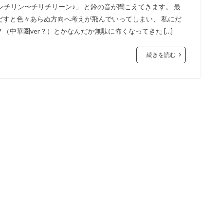
ンチリン〜チリチリーン♪」 と鈴の音が聞こえてきます。 最
だすと色々あらぬ方向へ考えが飛んでいってしまい、 私にだ
中華圏ver？）とかなんだか無駄に怖くなってきた […]
続きを読む