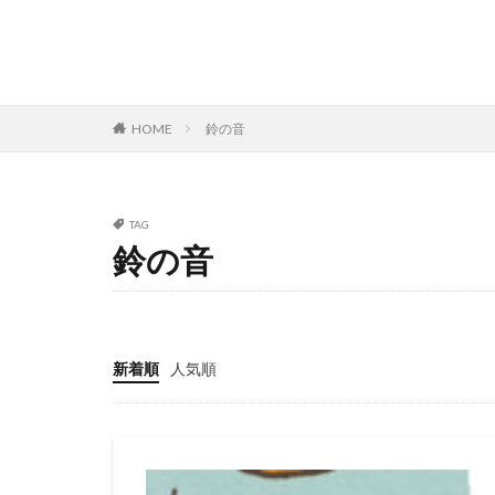
HOME
鈴の音
TAG
鈴の音
新着順
人気順