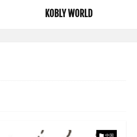
KOBLY WORLD
中国