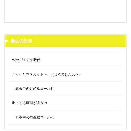
最近の投稿
With 「G」の時代
シャインマスカット〜、はじめましたぁ〜♪
「真夜中の共産党コール3」
出てくる画面が違うの
「真夜中の共産党コール2」