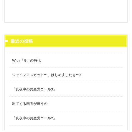
最近の投稿
With 「G」の時代
シャインマスカット〜、はじめましたぁ〜♪
「真夜中の共産党コール3」
出てくる画面が違うの
「真夜中の共産党コール2」