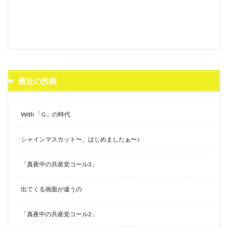
最近の投稿
With 「G」の時代
シャインマスカット〜、はじめましたぁ〜♪
「真夜中の共産党コール3」
出てくる画面が違うの
「真夜中の共産党コール2」