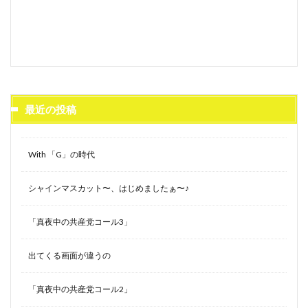
最近の投稿
With 「G」の時代
シャインマスカット〜、はじめましたぁ〜♪
「真夜中の共産党コール3」
出てくる画面が違うの
「真夜中の共産党コール2」