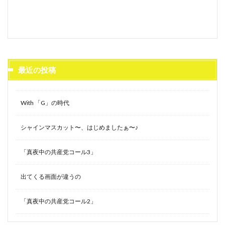
最近の投稿
With 「G」の時代
シャインマスカット〜、はじめましたぁ〜♪
「真夜中の共産党コール3」
出てくる画面が違うの
「真夜中の共産党コール2」