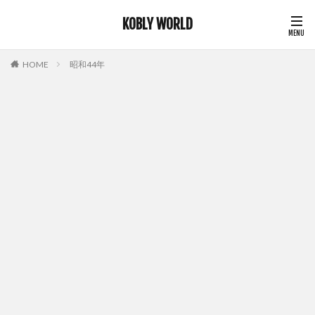
KOBLY WORLD
HOME
昭和44年