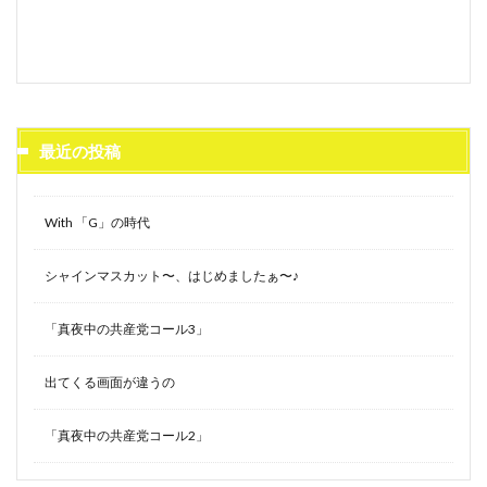
最近の投稿
With 「G」の時代
シャインマスカット〜、はじめましたぁ〜♪
「真夜中の共産党コール3」
出てくる画面が違うの
「真夜中の共産党コール2」