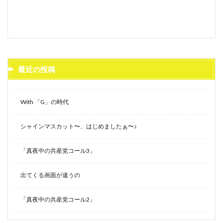
最近の投稿
With 「G」の時代
シャインマスカット〜、はじめましたぁ〜♪
「真夜中の共産党コール3」
出てくる画面が違うの
「真夜中の共産党コール2」