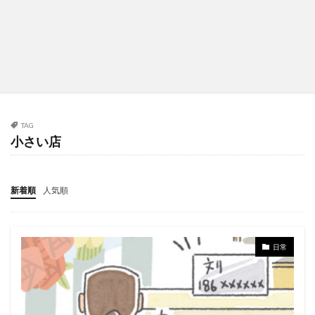
TAG
小さい店
新着順
人気順
日常