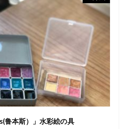
ens(鲁本斯）」水彩絵の具