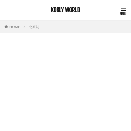
KOBLY WORLD
HOME
北京坊