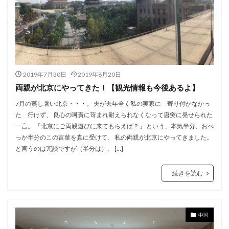
2019年7月30日
2019年8月20日
両親が北京にやってきた！【観光情報も今後あるよ】
7月の蒸し暑い北京・・・。 夫が去年全く私の実家に 寄り付かなかっ
た 行けず、 良心の呵責に苛まれ耐えられなくなって唐突に発せられた
一言。 「北京にご両親遊びに来てもらえば？」 という、本気半分、おべ
っか半分のこの言葉を真に受けて、 私の両親が北京にやってきました。
と言うのは冗談ですが（半分は）、 […]
続きを読む
中国