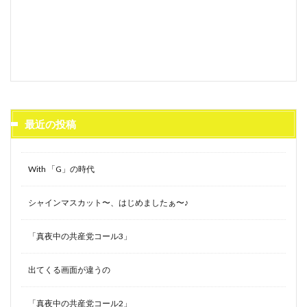
最近の投稿
With 「G」の時代
シャインマスカット〜、はじめましたぁ〜♪
「真夜中の共産党コール3」
出てくる画面が違うの
「真夜中の共産党コール2」