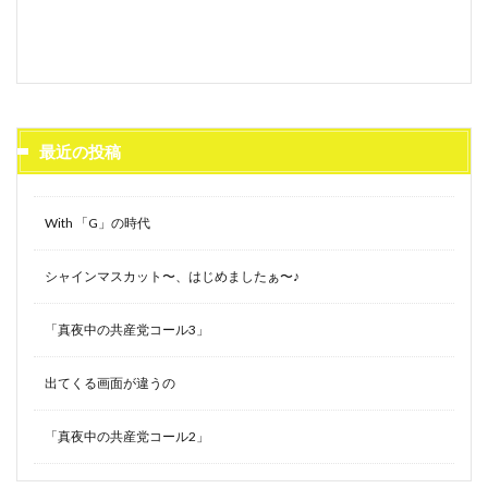
最近の投稿
With 「G」の時代
シャインマスカット〜、はじめましたぁ〜♪
「真夜中の共産党コール3」
出てくる画面が違うの
「真夜中の共産党コール2」