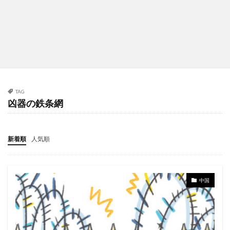
TAG
凶器の鉄条網
新着順
人気順
中国