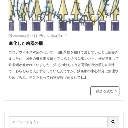
2020年4月11日
2020年4月10日
進化した凶器の柵
コロナウィルス対策のせいで、宅配荷物を投げて渡していたと以前書き
ましたが、凶器の柵を乗り越えて→ 久しぶりに覗いたら、柵が進化して
鉄条網が巻かれていました。笑 その時ちょうど荷物の受け渡しの最中
で、わらわらと人が群がっていたんですが、鉄条網の中心部分は無理や
り広げられ、そこを狙って荷物が投げ込まれて […]
続きを読む