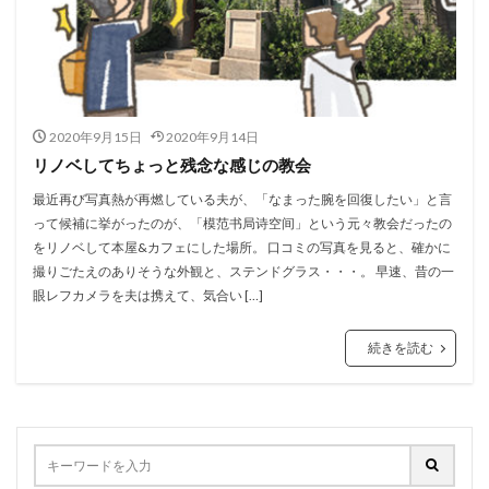
2020年9月15日
2020年9月14日
リノベしてちょっと残念な感じの教会
最近再び写真熱が再燃している夫が、「なまった腕を回復したい」と言
って候補に挙がったのが、「模范书局诗空间」という元々教会だったの
をリノベして本屋&カフェにした場所。 口コミの写真を見ると、確かに
撮りごたえのありそうな外観と、ステンドグラス・・・。 早速、昔の一
眼レフカメラを夫は携えて、気合い […]
続きを読む