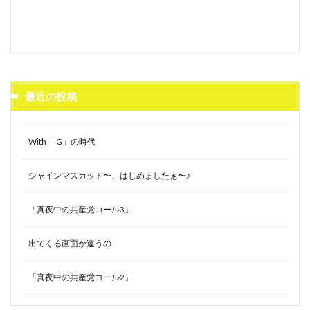
最近の投稿
With 「G」の時代
シャインマスカット〜、はじめましたぁ〜♪
「真夜中の共産党コール3」
出てくる画面が違うの
「真夜中の共産党コール2」