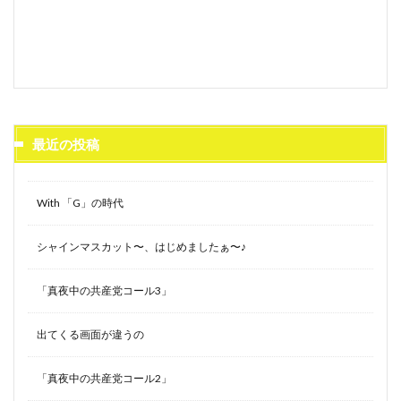
最近の投稿
With 「G」の時代
シャインマスカット〜、はじめましたぁ〜♪
「真夜中の共産党コール3」
出てくる画面が違うの
「真夜中の共産党コール2」