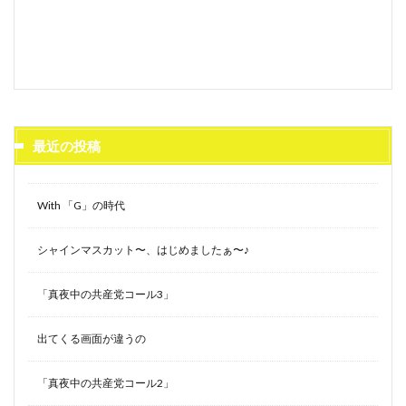
最近の投稿
With 「G」の時代
シャインマスカット〜、はじめましたぁ〜♪
「真夜中の共産党コール3」
出てくる画面が違うの
「真夜中の共産党コール2」