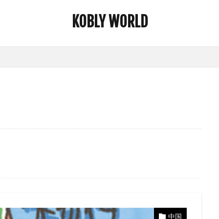
KOBLY WORLD
中国