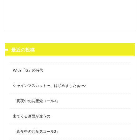
最近の投稿
With 「G」の時代
シャインマスカット〜、はじめましたぁ〜♪
「真夜中の共産党コール3」
出てくる画面が違うの
「真夜中の共産党コール2」