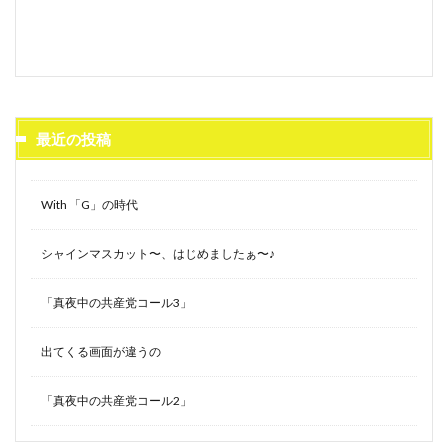
最近の投稿
With 「G」の時代
シャインマスカット〜、はじめましたぁ〜♪
「真夜中の共産党コール3」
出てくる画面が違うの
「真夜中の共産党コール2」