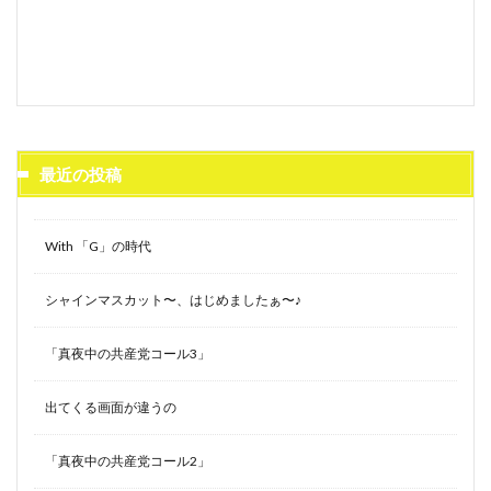
最近の投稿
With 「G」の時代
シャインマスカット〜、はじめましたぁ〜♪
「真夜中の共産党コール3」
出てくる画面が違うの
「真夜中の共産党コール2」