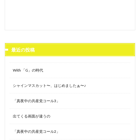
最近の投稿
With 「G」の時代
シャインマスカット〜、はじめましたぁ〜♪
「真夜中の共産党コール3」
出てくる画面が違うの
「真夜中の共産党コール2」