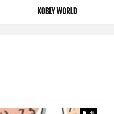
KOBLY WORLD
中国