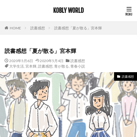
KOBLY WORLD
HOME
読書感想
読書感想「夏が散る」宮本輝
読書感想「夏が散る」宮本輝
2020年5月6日
2020年5月4日
読書感想
大学生活
,
宮本輝
,
読書感想
,
青が散る
,
青春小説
読書感想