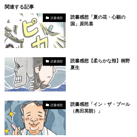
関連する記事
読書感想「夏の花・心願の
読書感想
国」原民喜
読書感想【柔らかな頬】桐野
読書感想
夏生
読書感想「イン・ザ・プール
読書感想
（奥田英朗）」