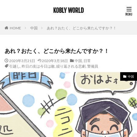
KOBLY WORLD
HOME
中国
あれ？おたく、どこから来たんですか？！
あれ？おたく、どこから来たんですか？！
2020年3月21日
2020年3月18日
中国
,
日常
引越し
,
昨日の友は今日は敵
,
繰り返される悲劇
,
警備員
中国