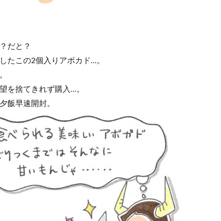
？だと？
したこの2個入りアボカド…。
。
望を捨てきれず購入…。
夕飯早速開封。