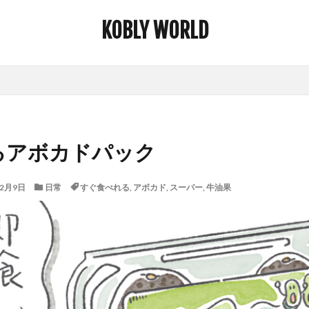
KOBLY WORLD
るアボカドパック
12月9日
日常
すぐ食べれる
,
アボカド
,
スーパー
,
牛油果