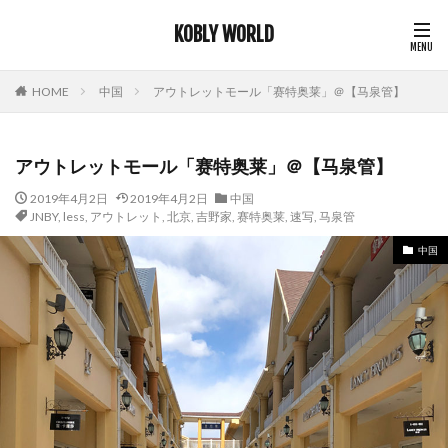
KOBLY WORLD
HOME
中国
アウトレットモール「赛特奥莱」＠【马泉管】
アウトレットモール「赛特奥莱」＠【马泉管】
2019年4月2日
2019年4月2日
中国
JNBY
,
less
,
アウトレット
,
北京
,
吉野家
,
赛特奥莱
,
速写
,
马泉管
中国