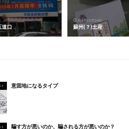
2019年2月24日
五道口
蘇州(？)土産
意固地になるタイプ
スト
騙す方が悪いのか、騙される方が悪いのか？
スト