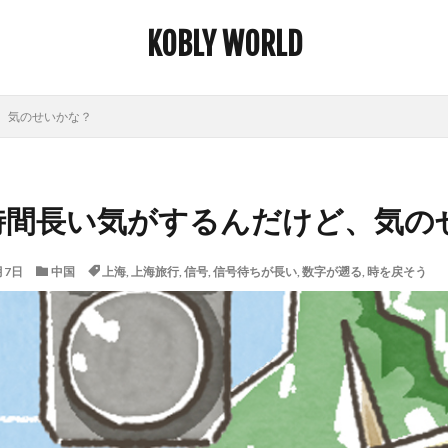
KOBLY WORLD
、気のせいかな？
時間長い気がするんだけど、気の
月7日
中国
上海
,
上海旅行
,
信号
,
信号待ちが長い
,
数字が遡る
,
時を戻そう