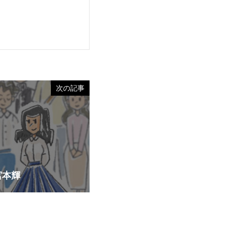
次の記事
宮本輝