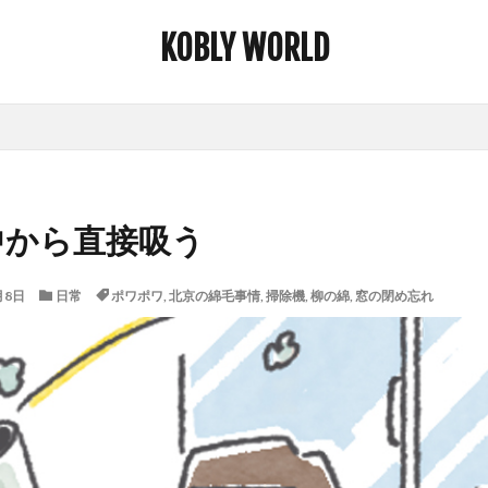
KOBLY WORLD
中から直接吸う
月8日
日常
ポワポワ
,
北京の綿毛事情
,
掃除機
,
柳の綿
,
窓の閉め忘れ